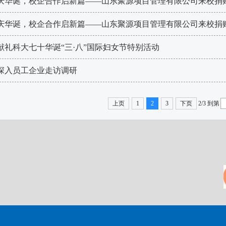
庆华诞，校企合作启新篇——山东聚源项目管理有限公司来校捐
庆华诞，校企合作启新篇——山东聚源项目管理有限公司来校捐
办献礼科大七十华诞“三·八”国际妇女节特别活动
际深入员工企业走访调研
上页
1
2
3
下页
2/3
到第