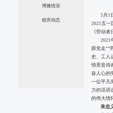
博雅情深
5月
校庆动态
2021
《劳动者
20
跟党走”
史、工人
情景音诗
奋人心的
一位平凡
力的话语
的伟大情
朱忠