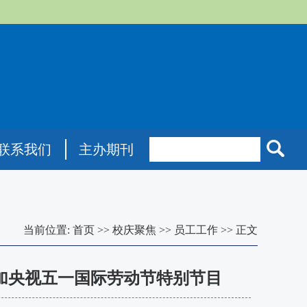
联系我们
主办期刊
当前位置:
首页
>>
校庆聚焦
>>
员工工作
>>
正文
加央视五一国际劳动节特别节目