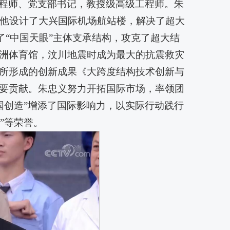
程师、党支部书记，教授级高级工程师。朱
。他设计了大兴国际机场航站楼，解决了超大
了“中国天眼”主体支承结构，攻克了超大结
洲体育馆，汶川地震时成为最大的抗震救灾
所形成的创新成果《大跨度结构技术创新与
要贡献。朱忠义努力开拓国际市场，率领团
中国创造”增添了国际影响力，以实际行动践行
”等荣誉。