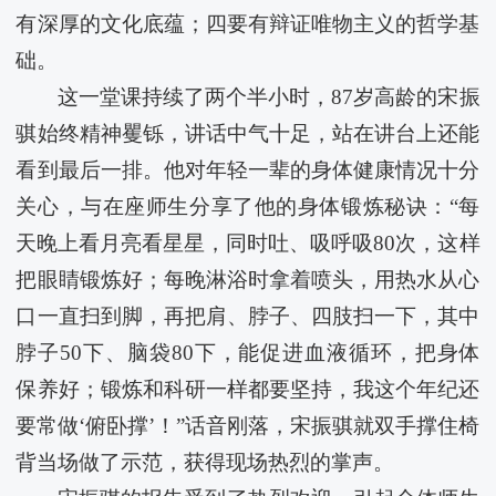
有深厚的文化底蕴；四要有辩证唯物主义的哲学基
础。
这一堂课持续了两个半小时，87岁高龄的宋振
骐始终精神矍铄，讲话中气十足，站在讲台上还能
看到最后一排。他对年轻一辈的身体健康情况十分
关心，与在座师生分享了他的身体锻炼秘诀：“每
天晚上看月亮看星星，同时吐、吸呼吸80次，这样
把眼睛锻炼好；每晚淋浴时拿着喷头，用热水从心
口一直扫到脚，再把肩、脖子、四肢扫一下，其中
脖子50下、脑袋80下，能促进血液循环，把身体
保养好；锻炼和科研一样都要坚持，我这个年纪还
要常做‘俯卧撑’！”话音刚落，宋振骐就双手撑住椅
背当场做了示范，获得现场热烈的掌声。