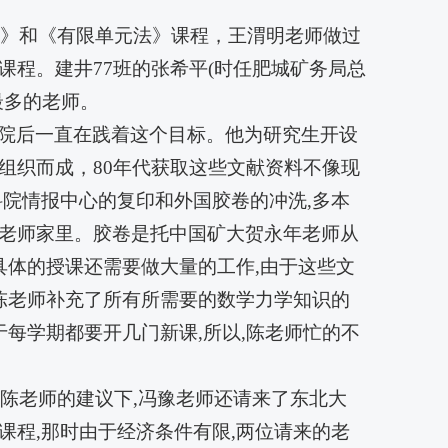
力学》和《有限单元法》课程，王渭明老师做过
程。建井77班的张希平(时任肥城矿务局总
最多的老师。
院后一直在践着这个目标。他为研究生开设
组织而成，80年代获取这些文献资料不像现
科院情报中心的复印和外国胶卷的冲洗,多本
老师家里。胶卷是托中国矿大贺永年老师从
具体的授课还需要做大量的工作,由于这些文
,陈老师补充了所有所需要的数学力学知识的
于每学期都要开几门新课,所以,陈老师忙的不
在陈老师的建议下,冯豫老师还请来了东北大
课程,那时由于经济条件有限,两位请来的老