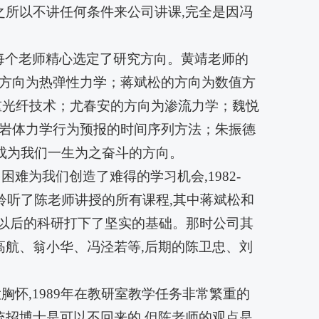
之所以不讲任何条件来公司讲课,完全是因冯
每个老师精心选定了研究方向。黄靖老师的
方向为热弹性力学；蒋斌松的方向为数值方
重光纤技术；尤春安的方向为渗流力学；魏悦
岩体力学行为预报的时间序列方法；朱振德
成为我们一生为之奋斗的方向。
难为我们创造了难得的学习机会,1982-
起聆听了陈老师讲授的所有课程,其中蒋斌松和
们以后的科研打下了坚实的基础。那时公司其
高航、翁小华、冯泾若等,后期的陈卫忠、刘
怀,1989年在教研室教学任务非常繁重的
统招博士是可以不回来的,但陈老师的观点是