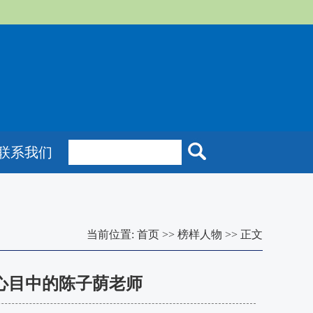
联系我们
当前位置:
首页
>>
榜样人物
>>
正文
心目中的陈子荫老师