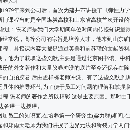
培养人才
师1979年来到公司后，首次为建井77讲授了《弹性
两门课程当时是全国煤炭高校和山东省高校首次开设的课
的说过：陈老师是我们大学期间单位时间内传授知识量
师经常说，高等公司的宗旨是培养人才，他来到山东矿
课程，其授课内容大都是通过英美和前苏联的文献资料
便，他为了获取这些文献,主要是通过北京图书馆、中
成册的外文著作和大量胶卷冲洗的底片至今还保存在陈
来的自拍胶卷,后由孟样栋老师冲洗。有了这些文献,到
乏具体的推导环节,为了便于员工对问题的理解和掌握
过程,陈老师的著作之所以精彩,这是主要原因。那时由
一边备课一边授课。
增加员工的知识面,在培养第一个研究生(梁力群)期间,
嘉和郑雨天老师为我们讲授了边界元法和断裂力学两门