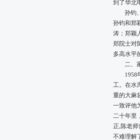
到了华北
孙钧
孙钧和郑
涛；郑颖
郑院士对
多高水平
二、
19
工。在水
重的大麻
一致评他
二十年里
正,陈老
不难理解