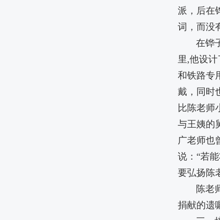
派，后在
词，而没有
在铧
里,他设
和铁路专
戴，同时
比陈老师
与王姨的
广老师也
说：“若
要弘扬陈
陈老
捐献的遗