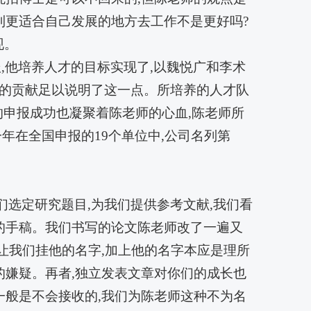
到更适合自己发展的地方去工作不是更好吗?
现。
,他培养人才的目标实现了,以魏悦广和李术
的贡献足以说明了这一点。所培养的人才队
的申报成功也凝聚着陈老师的心血,陈老师所
年在全国申报的19个单位中,公司名列第
们选定研究题目,为我们提供参考文献,我们看
译的手稿。我们书写的论文陈老师改了一遍又
不让我们挂他的名字,加上他的名字本应是理所
的嫌疑。再者,独立发表文章对你们的成长也
一般是不会接收的,我们为陈老师这种不为名