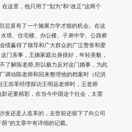
在这里，他只用了“划为”和“改正”这两个
但总算有了一个施展力学才能的机会。在这
、水塔、住宅楼、办公楼、子弟中学、公路桥
业绩赢得了领导和广大群众的广泛赞誉和爱
了这门亲事，王姨家庭出身很好，年轻美貌，
不了解陈老师,所以极力反对这门婚事，为此
厂调动陈老师和回来整理他的档案时（纪洪
我与王崇革经理探访王明远老师时，王老师
电影还要精彩，在当今中国这个社会，太需
沙发还是人造革的，去世前还留下了向公司
子荫”的文章中有详细的记载。