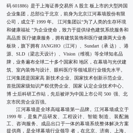
码
601886)
是于上海证券交易所
A
股主
板上市的大型跨国
企业集团，总部位于北京，前身为北京江河幕墙股份有限
公司，成立于
1999
年。
江河集团以
“为了人类的生存环境
和健康福祉
”为企业使命，致力于提供绿色建筑系统服务和
高品质
医疗健康服务，拥有建筑装饰和医疗健康两大业务
板块，旗下拥有
JANGHO
（江
河）、
Sundart
（承
达）、港
源、
SLD
（梁志天设计）、
Vision
（维视）等全球知名品
牌，业务
遍布全球二十多个国家和
地区，在幕墙与光伏建
筑、室内装饰与设计、眼科医疗等领域居行业领先水平
。
江河集团是国家高
新技术企业、国家技术创新示范企业、
首批国家级知识产权优势企业、国家
认定企业技术中心、
博
士后科研工作站，先后被评为中国上市公司
500
强、北
京市民营企业百强。
江河幕墙是全球高端幕墙第一品牌。江河幕墙成立于
1999
年，是集
产品研发、工程设计、智能
制造、装配施
工、咨询服务、成品出口于一体的幕墙系统整体解
决方案
提供商，是全球幕墙行业领导
者，在北京、济南、上海、