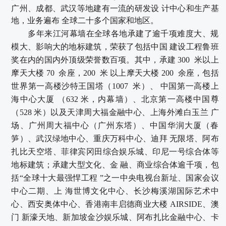
广州、成都、武汉等地建有一流的研发设
计中
心和生产基
地，业务遍布
全球二十多个国家和地区。
多年来江河幕墙在全球各地承建了逾千项难度大、规
模大、影响大的地标建筑，荣获了包括中国
建设工程鲁班
奖在内的国内外顶级荣誉数百项。其中，承建
300
米以上
摩
天大楼
70
余座，
200
米
以上摩天大楼
200
余座，包括
世界
第一高楼沙特王国塔（
1007
米）、
中国第一高楼上
海中心大厦
（
632
米，内幕墙）、北京第一高楼中国
尊
（
528
米）以及天津周大福金融中心、上海外滩白玉兰
广
场、广州周大福中心（广州东塔）、中国华润大厦（春
笋）、武
汉绿地中心、重庆万科中心、迪拜
无限塔、阿布
扎比天空塔、菲律宾冈田综合娱乐城、印尼一号综合
体等
地标建筑；承建大型文化、金
融、商业综合体逾千项，包
括
“全球十大最强悍工程
”之一中央电视台新址、国家会议
中心二
期、上
海世博文化中心、长沙梅溪湖国际艺术中
心、西安奥体中心、香港南丰启德商业大楼
AIRSIDE
、澳
门
新濠天地、新加坡金沙娱乐城、阿布扎比金融中心、卡