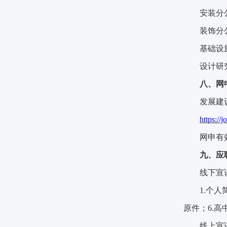
安装分
装饰分
基础设
设计研
八、网
发展建
https://
网申有
九
、应
线下宣
1.个人
原件
；
6.
线上宣