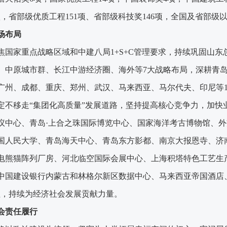
项，省部级优质工程151项、省部级科技奖146项，全国及省部级以
场布局
焦国家重点战略区域和中建八局
1+S+C管理要求，持续巩固山
、中原城市群、长江中游经济圈、海外等7大战略布局，深耕青
广州、成都、重庆、郑州、武汉、马来西亚、马尔代夫、印尼等1
定不移走
“集团化高质量”发展道路，坚持提高核心竞争力，加
议中心、青岛·上合之珠国际博览中心、国家海洋考古博物馆、
国人民大学、青岛海天中心、青岛东方影都、南京大报恩寺、济
电熊猫阵列厂房、河北临空国际会展中心、上海积塔特色工艺生产
中国建设银行内蒙古和林格尔新区数据中心、马来西亚帝国酒店、
程，持续为经济社会发展贡献力量。
会责任履行