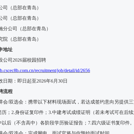
公司（总部在青岛）
公司（总部在青岛）
施分公司（总部在青岛）
究院（总部在青岛）
申地址
设公司
2026届校园招聘
job.cscec8b.com.cn/recruitment/job/detail/id/2656
效日期：即日起至
202
6
年
6
月
3
0
日
聘流程
讲会
/双选会：携带以下材料现场面试，若达成签约意向另提供三
简历；2.身份证复印件；3.中建考试成绩
证明
（若未考试可在后续
高中以后（不含高中）各阶段学历验证报告
；
7.四六级证书复印件
讲会
/双选会：完成网申，面试官将与你预约面试时间。