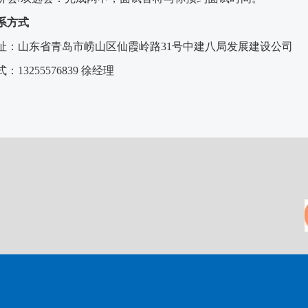
系方式
址：山东省青岛市崂山区仙霞岭路
31号中建八局发展建设公司
式：
13255576839
徐
经理