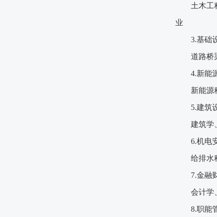
土木工
业
3.基础
道路桥
4.新能
新能源
5.建筑
建筑学
6.机电
给排水
7.金融
会计学
8.职能