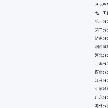
马克思
七、工
第一分
第二分
济南分
烟台城
河北分
上海分
西南分
江苏分
中原
城
广东分
海外分