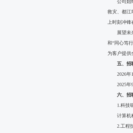
公司始
救灾、都江
上时刻冲锋
展望未
和“同心笃
为客户提供
五、招
202
6
年
202
5
年
六、招
1.科
计算机
2.工程