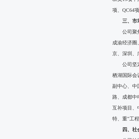
项、QC64
三、市
公司聚
成渝经济圈
京、深圳、
公司坚
栖湖国际会
副中心、中
路、成都中
互补项目、
特、重”工
四、社