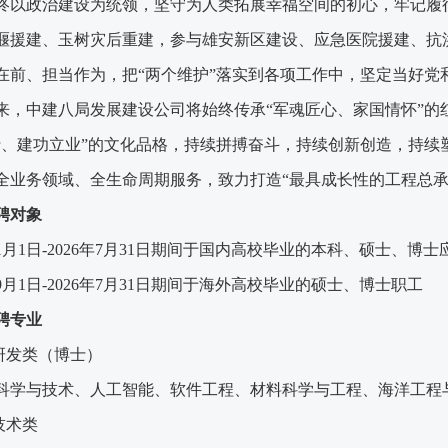
终以政治建设为统领，坚守为人类拓展幸福空间的初心，牢记履
堰援建、玉树灾后重建，参与雄安新区建设、应急医院援建、抗
在前、担当作为，把
“两个维护”落实到各项工作中，坚定当好党
来，中建八局发展建设公司将始终传承
“军魂匠心、家国情怀”的
行、建功立业”的文化品格，持续拼搏奋斗，持续创新创造，持续
全业务领域、全生命周期服务，致力打造“最具成长性的工程总承
聘对象
1月1日-202
6
年
7月31日期间于国内高校毕业的本科、硕士、博士
9月1日-202
6
年
7月31日期间于海外高校毕业的硕士、博士职工
聘专业
技研发类（博士）
科学与技术、人工智能、软件工程、材料科学与工程、海洋工程
技术类