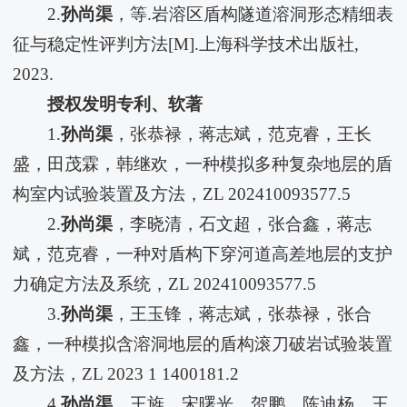
2.
孙尚渠
，等.岩溶区盾构隧道溶洞形态精细表
征与稳定性评判方法[M].上海科学技术出版社,
2023.
授权发明专利、软著
1.
孙尚渠
，张恭禄，蒋志斌，范克睿，王长
盛，田茂霖，韩继欢，一种模拟多种复杂地层的盾
构室内试验装置及方法，ZL 202410093577.5
2.
孙尚渠
，李晓清，石文超，张合鑫，蒋志
斌，范克睿，一种对盾构下穿河道高差地层的支护
力确定方法及系统，ZL 202410093577.5
3.
孙尚渠
，王玉锋，蒋志斌，张恭禄，张合
鑫，一种模拟含溶洞地层的盾构滚刀破岩试验装置
及方法，ZL 2023 1 1400181.2
4.
孙尚渠
，王旌，宋曙光，贺鹏，陈迪杨，王