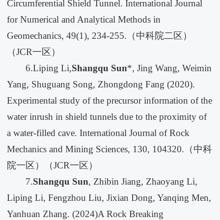
Circumferential Shield Tunnel. International Journal
for Numerical and Analytical Methods in
Geomechanics, 49(1), 234-255.（中科院二区）
（JCR一区）
6.Liping Li,
Shangqu Sun
*, Jing Wang, Weimin
Yang, Shuguang Song, Zhongdong Fang (2020).
Experimental study of the precursor information of the
water inrush in shield tunnels due to the proximity of
a water-filled cave. International Journal of Rock
Mechanics and Mining Sciences, 130, 104320.（中科
院一区）（JCR一区）
7.
Shangqu Sun
, Zhibin Jiang, Zhaoyang Li,
Liping Li, Fengzhou Liu, Jixian Dong, Yanqing Men,
Yanhuan Zhang. (2024)
A Rock Breaking