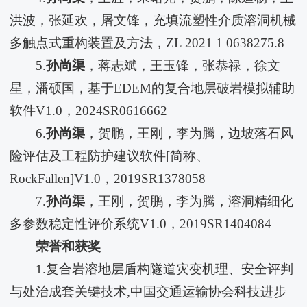
洪波，张延欢，屠文锋，充填流塑性介质溶洞机械
多触点式重构装置及方法，ZL 2021 1 0638275.8
5.
孙尚渠
，蒋志斌，王玉锋，张恭禄，徐文
星，潘硕国，基于EDEM的复合地层破岩模拟辅助
软件V1.0，2024SR0616662
6.
孙尚渠
，贺鹏，王刚，李为腾，边坡落石风
险评估及工程防护建议软件[简称、
RockFallen]V1.0，2019SR1378058
7.
孙尚渠
，王刚，贺鹏，李为腾，溶洞精细化
多参数稳定性评价系统V1.0，2019SR1404084
荣誉和获奖
1.复合岩溶地层盾构隧道灾变机理、安全评判
与处治成套关键技术,中国交通运输协会科技进步