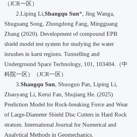
（JCR一区）
2.Liping Li,
Shangqu Sun
*, Jing Wanga,
Shuguang Song, Zhongdong Fang, Mingguang
Zhang (2020). Development of compound EPB
shield model test system for studying the water
inrushes in karst regions. Tunnelling and
Underground Space Technology, 101, 103404.（中
科院一区）（JCR一区）
3.
Shangqu Sun
, Shuoguo Pan, Liping Li,
Zhaoyang Li, Kerui Fan, Shujiang He. (2025)
Prediction Model for Rock-breaking Force and Wear
of Large-Diameter Shield Disc Cutters in Hard Rock
stratum. International Journal for Numerical and
Analytical Methods in Geomechanics.