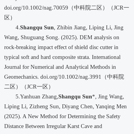
doi.org/10.1002/nag.70059（中科院二区）（JCR一
区）
4.
Shangqu Sun
, Zhibin Jiang, Liping Li, Jing
Wang, Shuguang Song. (2025). DEM analysis on
rock-breaking impact effect of shield disc cutter in
typical soft and hard composite strata. International
Journal for Numerical and Analytical Methods in
Geomechanics. doi.org/10.1002/nag.3991（中科院
二区）（JCR一区）
5.Yanhuan Zhang,
Shangqu Sun
*, Jing Wang,
Liping Li, Zizheng Sun, Diyang Chen, Yanqing Men
(2025). A New Method for Determining the Safety
Distance Between Irregular Karst Cave and