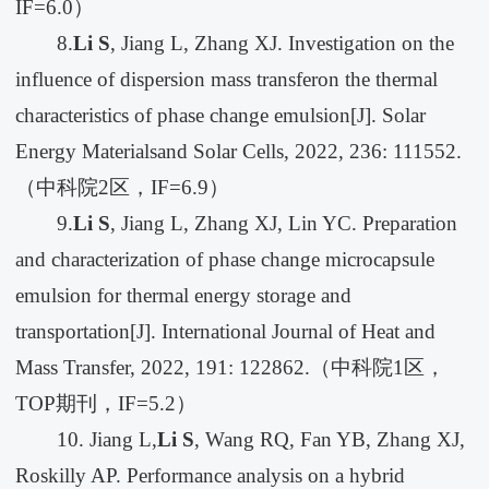
IF=6.0）
8.
Li S
, Jiang L, Zhang XJ. Investigation on the
influence of dispersion mass transferon the thermal
characteristics of phase change emulsion[J]. Solar
Energy Materialsand Solar Cells, 2022, 236: 111552.
（中科院2区，IF=6.9）
9.
Li S
, Jiang L, Zhang XJ, Lin YC. Preparation
and characterization of phase change microcapsule
emulsion for thermal energy storage and
transportation[J]. International Journal of Heat and
Mass Transfer, 2022, 191: 122862.（中科院1区，
TOP期刊，IF=5.2）
10. Jiang L,
Li S
, Wang RQ, Fan YB, Zhang XJ,
Roskilly AP. Performance analysis on a hybrid