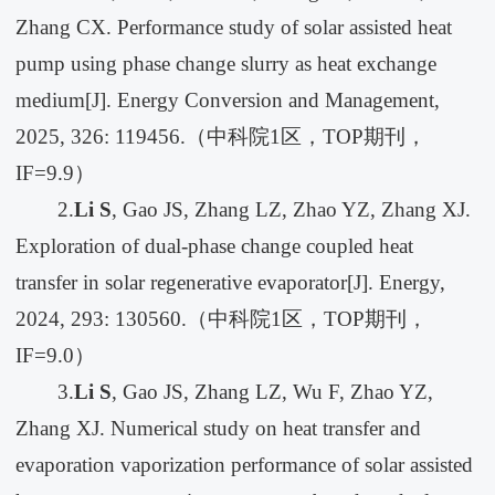
Zhang CX. Performance study of solar assisted heat
pump using phase change slurry as heat exchange
medium[J]. Energy Conversion and Management,
2025, 326: 119456.（中科院1区，TOP期刊，
IF=9.9）
2.
Li S
, Gao JS, Zhang LZ, Zhao YZ, Zhang XJ.
Exploration of dual-phase change coupled heat
transfer in solar regenerative evaporator[J]. Energy,
2024, 293: 130560.（中科院1区，TOP期刊，
IF=9.0）
3.
Li S
, Gao JS, Zhang LZ, Wu F, Zhao YZ,
Zhang XJ. Numerical study on heat transfer and
evaporation vaporization performance of solar assisted