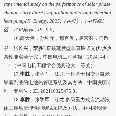
experimental study on the performance of solar phase
change slurry direct evaporation photovoltaic/thermal
heat pump[J]. Energy, 2025,
（在投）
.
（中科院
1
区，
TOP
期刊，
IF=9.0
）
16.高大伟，孙坤元，邢百俊，唐宏芬，闫敬
*
书，张长兴，
李胜
.直接蒸发型非直膨式光伏/热热
泵性能实验研究，中国电机工程学报，2024, 44：
1-7.（中国电机工程学会优秀论文二等奖）
17.
李胜
，张学军，江龙.一种基于相变亚微米
胶囊乳液的电池热管理系统及其方法，中国发明专
利，专利号：ZL 202110325475.8。
18.
李胜
，张学军，江龙.多级重力式自流动液
体工质热管理性能测试系统及方法，中国发明专