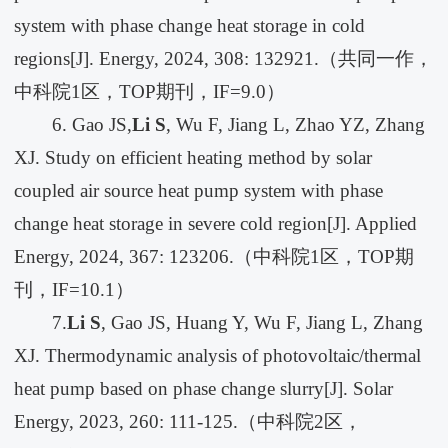
system with phase change heat storage in cold
regions[J]. Energy, 2024, 308: 132921.（共同一作，
中科院1区，TOP期刊，IF=9.0）
6. Gao JS,
Li S
, Wu F, Jiang L, Zhao YZ, Zhang
XJ. Study on efficient heating method by solar
coupled air source heat pump system with phase
change heat storage in severe cold region[J]. Applied
Energy, 2024, 367: 123206.（中科院1区，TOP期
刊，IF=10.1）
7.
Li S
, Gao JS, Huang Y, Wu F, Jiang L, Zhang
XJ. Thermodynamic analysis of photovoltaic/thermal
heat pump based on phase change slurry[J]. Solar
Energy, 2023, 260: 111-125.（中科院2区，