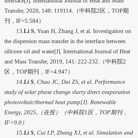
interface[J]. International Journal of Heat and Mass
Transfer, 2020, 148: 119114.（中科院2区，TOP期
刊，IF=5.584）
13.
Li S
, Yuan H, Zhang J, et al. Investigation on
the dispersion mass transfer in the interface between
silicone oil and water[J]. International Journal of Heat
and Mass Transfer, 2019, 141: 222-232.（中科院2
区，TOP期刊，IF=4.947）
14.
Li S
, Chao JC, Dai ZS, et al. Performance
study of solar phase change slurry direct evaporation
photovoltaic/thermal heat pump[J]. Renewable
Energy, 2025,
（在投）
（中科院
1
区，
TOP
期刊，
IF=9.0
）
15.
Li S
, Cui LP, Zhang XJ, et al. Simulation and