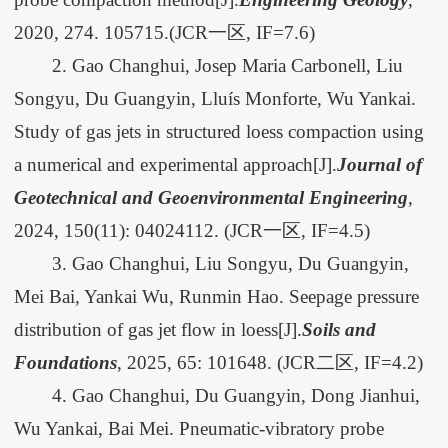
2020, 274. 105715.(JCR一区, IF=7.6)
2. Gao Changhui, Josep Maria Carbonell, Liu
Songyu, Du Guangyin, Lluís Monforte, Wu Yankai.
Study of gas jets in structured loess compaction using
a numerical and experimental approach[J].
Journal of
Geotechnical and Geoenvironmental Engineering
,
2024, 150(11): 04024112. (JCR一区, IF=4.5)
3. Gao Changhui, Liu Songyu, Du Guangyin,
Mei Bai, Yankai Wu, Runmin Hao. Seepage pressure
distribution of gas jet flow in loess[J].
Soils and
Foundations
, 2025, 65: 101648. (JCR二区, IF=4.2)
4. Gao Changhui, Du Guangyin, Dong Jianhui,
Wu Yankai, Bai Mei. Pneumatic-vibratory probe