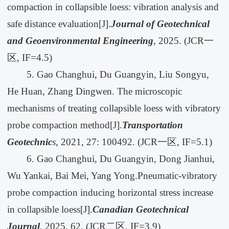
compaction in collapsible loess: vibration analysis and
safe distance evaluation[J].
Journal of Geotechnical
and Geoenvironmental Engineering
, 2025. (JCR一
区, IF=4.5)
5. Gao Changhui, Du Guangyin, Liu Songyu,
He Huan, Zhang Dingwen. The microscopic
mechanisms of treating collapsible loess with vibratory
probe compaction method[J].
Transportation
Geotechnic
s
, 2021, 27: 100492. (JCR一区, IF=5.1)
6. Gao Changhui, Du Guangyin, Dong Jianhui,
Wu Yankai, Bai Mei, Yang Yong.Pneumatic-vibratory
probe compaction inducing horizontal stress increase
in collapsible loess[J].
Canadian Geotechnical
Journal
, 2025, 62. (JCR二区, IF=3.9)