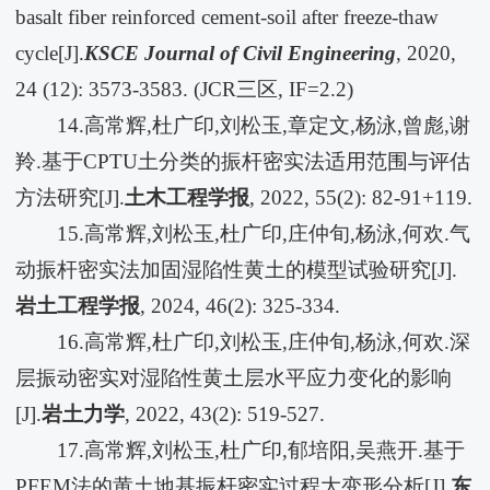
basalt fiber reinforced cement-soil after freeze-thaw
cycle[J].
KSCE Journal of Civil Engineering
, 2020,
24 (12): 3573-3583. (JCR三区, IF=2.2)
14.高常辉,杜广印,刘松玉,章定文,杨泳,曾彪,谢
羚.基于CPTU土分类的振杆密实法适用范围与评估
方法研究[J].
土木工程学报
, 2022, 55(2): 82-91+119.
15.高常辉,刘松玉,杜广印,庄仲旬,杨泳,何欢.气
动振杆密实法加固湿陷性黄土的模型试验研究[J].
岩土工程学报
, 2024, 46(2): 325-334.
16.高常辉,杜广印,刘松玉,庄仲旬,杨泳,何欢.深
层振动密实对湿陷性黄土层水平应力变化的影响
[J].
岩土力学
, 2022, 43(2): 519-527.
17.高常辉,刘松玉,杜广印,郁培阳,吴燕开.基于
PFEM法的黄土地基振杆密实过程大变形分析[J].
东