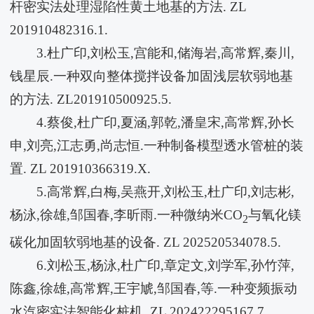
杆密实法处理湿陷性黄土地基的方法. ZL
201910482316.1.
3.杜广印,刘松玉,宫能和,储海岩,高常辉,秦川,
钱星辰.一种双向整体搅拌设备加固浅层软弱地基
的方法. ZL201910500925.5.
4.蔡俊,杜广印,夏涵,郭乾,潘皇宋,高常辉,孙长
申,刘亮,江志勇,尚志恒.一种制备模型透水管桩的装
置. ZL 201910366319.X.
5.高常辉,白梅,吴燕开,刘松玉,杜广印,刘志彬,
杨泳,徐雄,邹国春,李昕雨.一种微纳米CO
与氧化镁
2
碳化加固软弱地基的设备. ZL 202520534078.5.
6.刘松玉,杨泳,杜广印,章定文,刘学军,孙竹萍,
陈鑫,徐雄,高常辉,王宇虓,邹国春,等.一种变频振动
水汽密实法智能化桩机. ZL 202422295167.7.