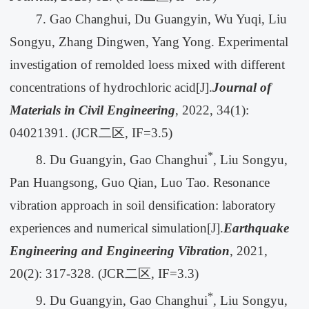
7. Gao Changhui, Du Guangyin, Wu Yuqi, Liu
Songyu, Zhang Dingwen, Yang Yong. Experimental
investigation of remolded loess mixed with different
concentrations of hydrochloric acid[J].
Journal of
Materials in Civil Engineering
, 2022, 34(1):
04021391. (JCR二区, IF=3.5)
*
8. Du Guangyin, Gao Changhui
, Liu Songyu,
Pan Huangsong, Guo Qian, Luo Tao. Resonance
vibration approach in soil densification: laboratory
experiences and numerical simulation[J].
Earthquake
Engineering and Engineering Vibration
, 2021,
20(2): 317-328. (JCR二区, IF=3.3)
*
9. Du Guangyin, Gao Changhui
, Liu Songyu,