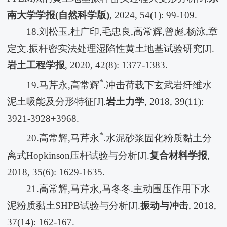
南大学学报
(
自然科学版
)
, 2024, 54(1): 99-109.
18.刘松玉,杜广印,毛忠良,高常辉,曾彪,杨泳,章
定文.振杆密实法处理湿陷性黄土地基试验研究[J].
岩土工程学报
, 2020, 42(8): 1377-1383.
*
19.马芹永,高常辉
.冲击荷载下玄武岩纤维水
泥土吸能及分形特征[J].
岩土力学
, 2018, 39(11):
3921-3928+3968.
*
20.高常辉,马芹永
.水泥砂浆固化粉质黏土分
离式Hopkinson压杆试验与分析[J].
复合材料学报
,
2018, 35(6): 1629-1635.
21.高常辉,马芹永,马冬冬.主动围压作用下水
泥粉质黏土SHPB试验与分析[J].
振动与冲击
, 2018,
37(14): 162-167.