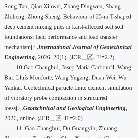
Song Tao, Qiao Xinwei, Zhang Dingwen, Shang
Zhiheng, Zhong Sheng. Behaviour of 25-m T-shaped
deep cement mixing piles in karst-affected soft soil
foundations: field performance and load transfer
mechanism[J].
International Journal of Geotechnical
Engineering
, 2026, 20(1). (JCR三区, IF=2.2)
10.Gao Changhui, Josep Maria Carbonell, Wang
Bin, Lluís Monforte, Wang Yugang, Duan Wei, Wu
Yankai. Geotechnical particle finite element simulation
of vibratory probe compaction in structured
loess[J].
Geotechnical and Geological Engineering
,
2026, online. (JCR三区, IF=2.0)
11. Gao Changhui, Du Guangyin, Zhuang