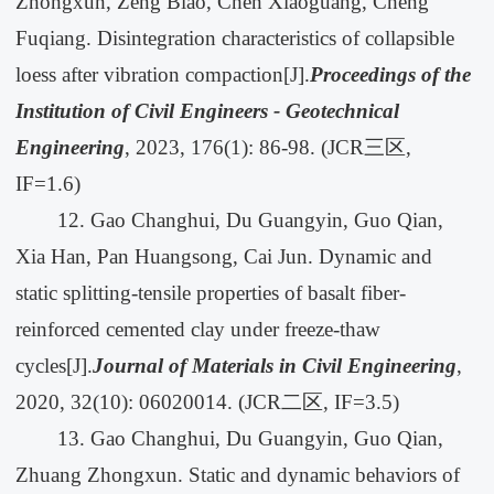
Zhongxun, Zeng Biao, Chen Xiaoguang, Cheng
Fuqiang. Disintegration characteristics of collapsible
loess after vibration compaction[J].
Proceedings of the
Institution of Civil Engineers - Geotechnical
Engineering
, 2023, 176(1): 86-98. (JCR三区,
IF=1.6)
12. Gao Changhui, Du Guangyin, Guo Qian,
Xia Han, Pan Huangsong, Cai Jun. Dynamic and
static splitting-tensile properties of basalt fiber-
reinforced cemented clay under freeze-thaw
cycles[J].
Journal of Materials in Civil Engineering
,
2020, 32(10): 06020014. (JCR二区, IF=3.5)
13. Gao Changhui, Du Guangyin, Guo Qian,
Zhuang Zhongxun. Static and dynamic behaviors of