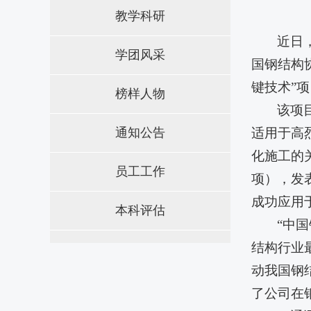
教学科研
近日
学团风采
国钢结构
键技术”
榜样人物
该项
通知公告
适用于高
化施工的
员工工作
项），发表
成功应用
本科评估
“中
结构行业
动我国钢
了公司在