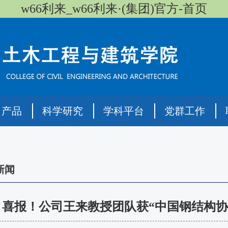
w66利来_w66利来·(集团)官方-首页
司产品
科学研究
学科平台
党群工作
新闻
喜报！公司王来教授团队获“中国钢结构协