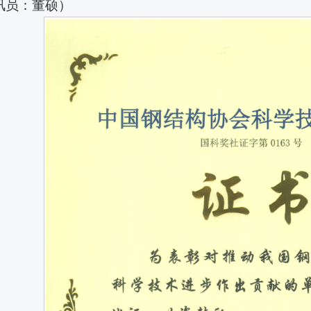
讯员：董硕）