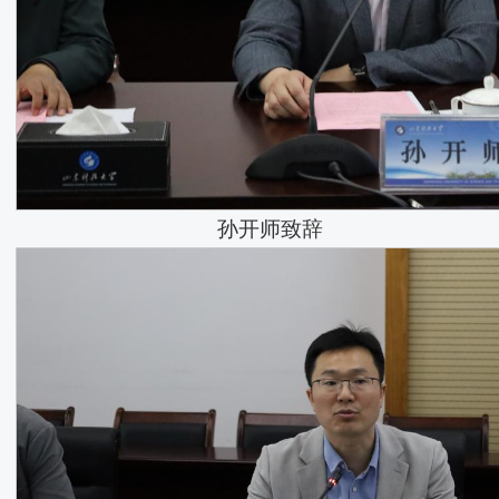
孙开师致辞