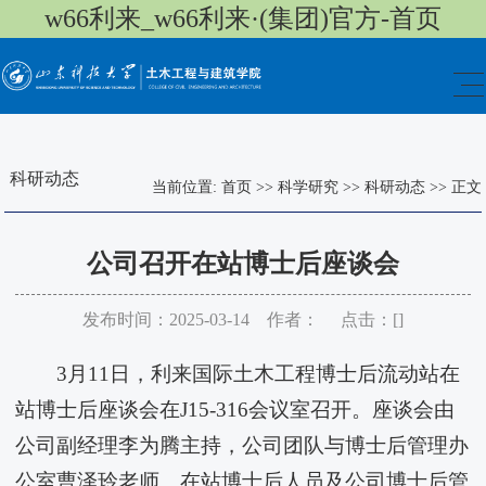
w66利来_w66利来·(集团)官方-首页
科研动态
当前位置:
首页
>>
科学研究
>>
科研动态
>>
正文
​公司召开在站博士后座谈会
发布时间：2025-03-14 作者： 点击：[
]
3月11日，​利来国际土木工程博士后流动站在
站博士后座谈会在J15-316会议室召开。座谈会由
公司副经理李为腾主持，公司团队与博士后管理办
公室曹泽玲老师、在站博士后人员及公司博士后管