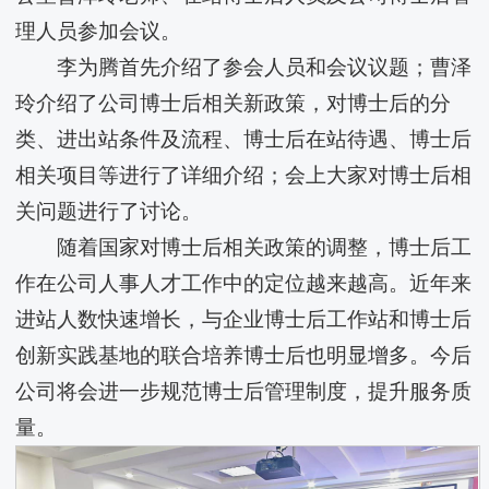
理人员参加会议。
李为腾首先介绍了参会人员和会议议题；曹泽
玲介绍了公司博士后相关新政策，对博士后的分
类、进出站条件及流程、博士后在站待遇、博士后
相关项目等进行了详细介绍；会上大家对博士后相
关问题进行了讨论。
随着国家对博士后相关政策的调整，博士后工
作在公司人事人才工作中的定位越来越高。近年来
进站人数快速增长，与企业博士后工作站和博士后
创新实践基地的联合培养博士后也明显增多。今后
公司将会进一步规范博士后管理制度，提升服务质
量。