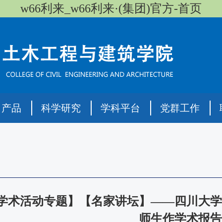
w66利来_w66利来·(集团)官方-首页
司产品
科学研究
学科平台
党群工作
学术活动专题】【名家讲坛】——四川大学
师生作学术报告