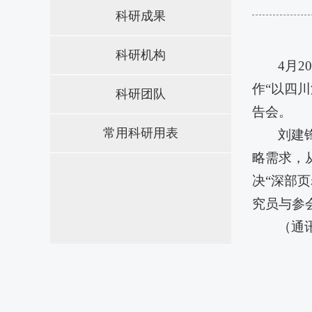
科研成果
科研机构
4月
作“以四
科研团队
告会。
常用科研用表
刘建
略需求，
决“深部
究员与参
（通