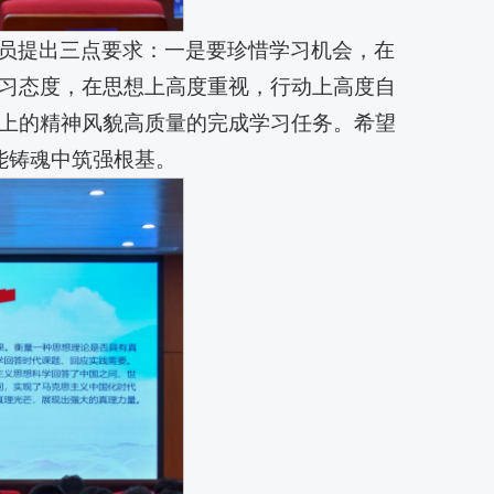
员提出三点要求：一是要珍惜学习机会，在
习态度，在思想上高度重视，行动上高度自
上的精神风貌高质量的完成学习任务。希望
能铸魂中筑强根基。