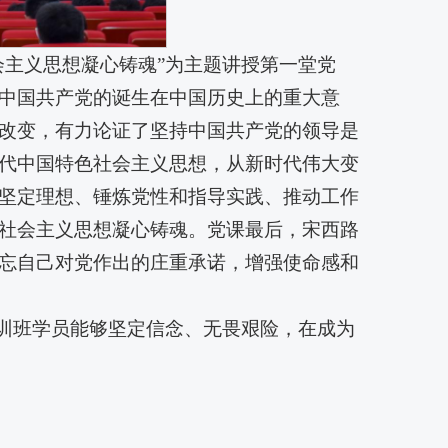
会主义思想凝心铸魂”为主题讲授第一堂党
中国共产党的诞生在中国历史上的重大意
改变，有力论证了坚持中国共产党的领导是
代中国特色社会主义思想，从新时代伟大变
坚定理想、锤炼党性和指导实践、推动工作
社会主义思想凝心铸魂。党课最后，宋西路
忘自己对党作出的庄重承诺，增强使命感和
培训班学员能够坚定信念、无畏艰险，在成为