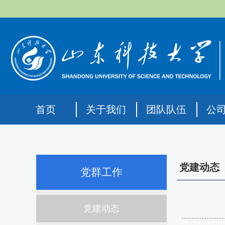
首页
关于我们
团队队伍
公
党建动态
党群工作
党建动态