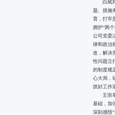
白斌
题、措施
育，打牢
拥护“两
公司党委
律和政治
改，解决
性问题立
的制度规
心大局，
抓好工作
王崇
基础，加
深刻感悟