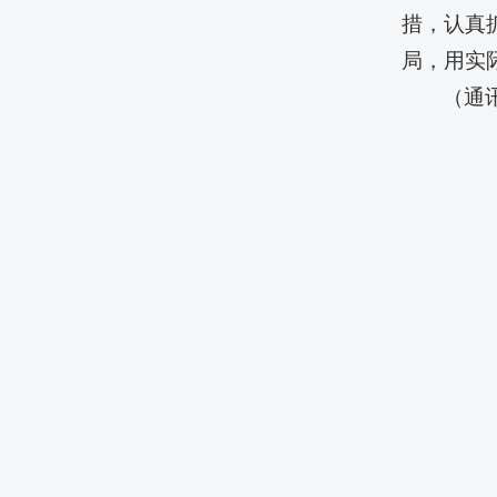
措，认真
局，用实
（通