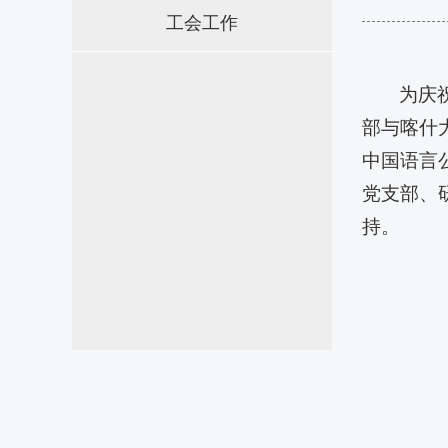
工会工作
为庆
部与喀什
中国语言
党支部、
持。