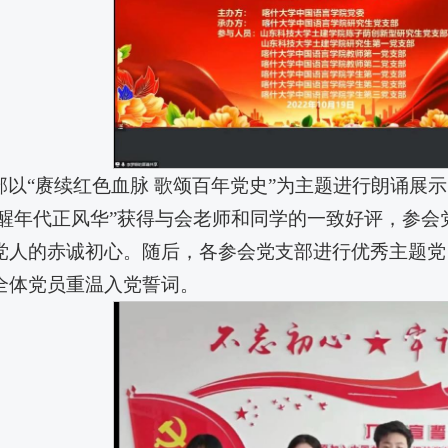
部以“赓续红色血脉 歌颂百年党史”为主题进行朗诵展
觉醒年代正风华”获得与会老师和同学的一致好评，参
党人的赤诚初心。随后，各参会党支部进行优秀主题党
全体党员重温入党誓词。