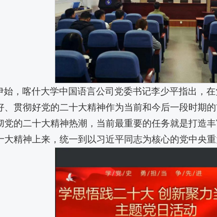
伊始，喀什大学中国语言公司党委书记李少平指出，在
好、贯彻好党的二十大精神作为当前和今后一段时期的
彻党的二十大精神热潮，当前最重要的任务就是打造丰
十大精神上来，统一到以习近平同志为核心的党中央重