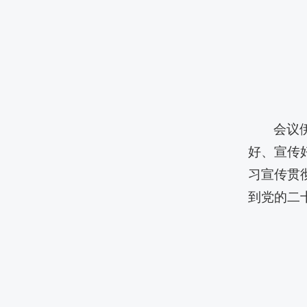
会议
好、宣传
习宣传贯
到党的二