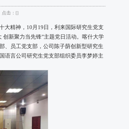
 点击：[
]
大精神，10月19日，利来国际研究生党支
 创新聚力当先锋”主题党日活动。喀什大学
部、员工党支部，公司陈子荫创新型研究生
国语言公司研究生党支部组织委员李梦婷主